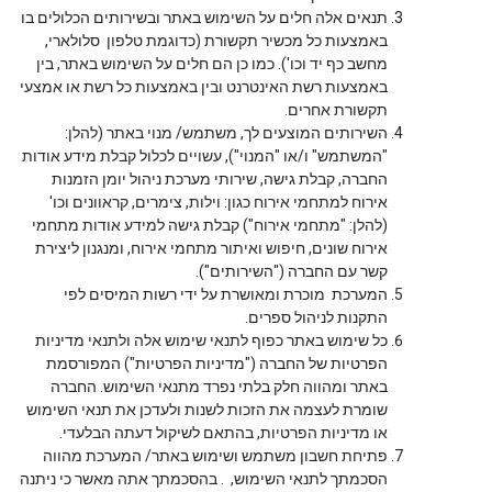
תנאים אלה חלים על השימוש באתר ובשירותים הכלולים בו
באמצעות כל מכשיר תקשורת (כדוגמת טלפון סלולארי,
מחשב כף יד וכו'). כמו כן הם חלים על השימוש באתר, בין
באמצעות רשת האינטרנט ובין באמצעות כל רשת או אמצעי
תקשורת אחרים.
השירותים המוצעים לך, משתמש/ מנוי באתר (להלן:
"המשתמש" ו/או "המנוי"), עשויים לכלול קבלת מידע אודות
החברה, קבלת גישה, שירותי מערכת ניהול יומן הזמנות
אירוח למתחמי אירוח כגון: וילות, צימרים, קראוונים וכו'
(להלן: "מתחמי אירוח") קבלת גישה למידע אודות מתחמי
אירוח שונים, חיפוש ואיתור מתחמי אירוח, ומנגנון ליצירת
קשר עם החברה ("השירותים").
המערכת מוכרת ומאושרת על ידי רשות המיסים לפי
התקנות לניהול ספרים.
כל שימוש באתר כפוף לתנאי שימוש אלה ולתנאי מדיניות
הפרטיות של החברה ("מדיניות הפרטיות") המפורסמת
באתר ומהווה חלק בלתי נפרד מתנאי השימוש. החברה
שומרת לעצמה את הזכות לשנות ולעדכן את תנאי השימוש
או מדיניות הפרטיות, בהתאם לשיקול דעתה הבלעדי.
פתיחת חשבון משתמש ושימוש באתר/ המערכת מהווה
הסכמתך לתנאי השימוש, . בהסכמתך אתה מאשר כי ניתנה