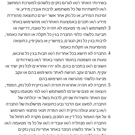
בשירותי האתר ו/או לגרום נזקים כלשהם למערכת המחשב
ו/או לתשתיות של כל משתמש, לרבות אובדן מידע, אי
זמינות המידע, או כל נזק אחר אשר ייגרם כתוצאה מהורדת
מידע ו/או תכנים באמצעות האתרו/או מהשימוש באתר.
למשתמש ו/או מי מטעמו לא תהיה כל טענה, דרישה או
תביעה כלשהי כלפי החברה בגין כל תקלה או הפרעה כאמור,
לרבות בגין כל נזק הנגרם, במישרין או בעקיפין, כתוצאה
מהפרעות או תקלות כאמור.
החברה לא תישא בכל אחריות ו/או חבות בגין כל שיבוש,
טעות או השמטה בחומר המצוי באתר ו/או בשירותים
השונים ו/או בתכנים בהם, ולא יהיו אחראים לכל נזק ישיר או
עקיף, הנגרם עקב הגישה לאתר והשימוש בהם או עקב
מניעה כלשהי מהגישה או השימוש בהם.
החברה לא תהיה אחראית חוזית ו/או נזיקית לכל נזק, הפסד,
הוצאה או פגם שייגרמו למשתמש ו/או למי מטעמו בקשר
עם האתר והשירות שניתן, לרבות בשל אי יכולתה של
החברה, למעט אם הדבר נבע כתוצאה מרשלנות של החברה
ו/או ביצוע עוולה נזיקית ו/או הפרת תנאי מתנאי השימוש.
על אף האמור בכל דין או הסכם, בשום מקרה לא תחול על
החברה ו/או מנהליה ו/או עובדיה ו/או על כל מי מטעמה ו/או
על צד ג' אחר כלשהו הנזכר באתר אחריות בגין נזקים