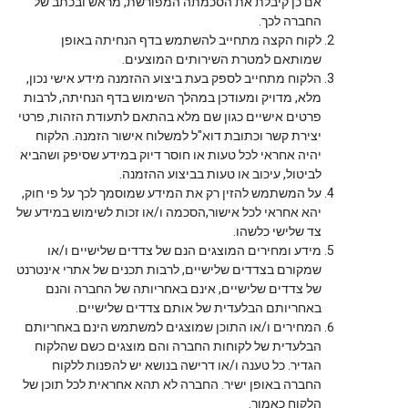
אם כן קיבלת את הסכמתה המפורשת, מראש ובכתב של
החברה לכך.
לקוח הקצה מתחייב להשתמש בדף הנחיתה באופן
שמותאם למטרת השירותים המוצעים.
הלקוח מתחייב לספק בעת ביצוע ההזמנה מידע אישי נכון,
מלא, מדויק ומעודכן במהלך השימוש בדף הנחיתה, לרבות
פרטים אישיים כגון שם מלא בהתאם לתעודת הזהות, פרטי
יצירת קשר וכתובת דוא"ל למשלוח אישור הזמנה. הלקוח
יהיה אחראי לכל טעות או חוסר דיוק במידע שסיפק ושהביא
לביטול, עיכוב או טעות בביצוע ההזמנה.
על המשתמש להזין רק את המידע שמוסמך לכך על פי חוק,
יהא אחראי לכל אישור,הסכמה ו/או זכות לשימוש במידע של
צד שלישי כלשהו.
מידע ומחירים המוצגים הנם של צדדים שלישיים ו/או
שמקורם בצדדים שלישיים, לרבות תכנים של אתרי אינטרנט
של צדדים שלישיים, אינם באחריותה של החברה והנם
באחריותם הבלעדית של אותם צדדים שלישיים.
המחירים ו/או התוכן שמוצגים למשתמש הינם באחריותם
הבלעדית של לקוחות החברה והם מוצגים כשם שהלקוח
הגדיר. כל טענה ו/או דרישה בנושא יש להפנות ללקוח
החברה באופן ישיר. החברה לא תהא אחראית לכל תוכן של
הלקוח כאמור.