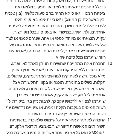
התוכן המופיע בהם, עם זאת, החברה איננה יכולה להתחייב
כי כלל התכנים יתאימו במלואם או יספקו במלואם את
ציפיות המנוי, ו\או כי לא תהיה בהם טעות כלשהי (בין טכנית
ובין באשר לתוכן המוצג), ו\או כי יתאימו באופן מוחלט
לערכיו של כל מנוי, משכך, החברה ו\או מי מטעמה לא יהיו
אחראים, ולא יישאו, במישרין או בעקיפין, בכל נזק, ישיר,
עקיף, תוצאתי או מיוחד, כספי או אחר, שנגרם למנוי או לצד
שלישי כלשהו עקב או כתוצאה מצפייה ו\או הסתמכות על
תכנים שמופיעים באתר, לרבות הפסד הכנסה ו\או מניעת
רווח שייגרמו מכל סיבה שהיא.
החברה אינה מתחייבת שהשירות הניתן באתר לא יופרע,
יינתן כסדרו ללא הפסקות והפרעות ו\או יהא חסין באופן
מלא מפני גישה לא חוקית למחשבי האתר, נזקים, קלקולים,
תקלות, כשלים בחומרה, תוכנה או בקווי התקשורת אצל
האתר או מי מספקיו או ייפגע מכל סיבה אחרת, ולא תהיה
אחראית לכל נזק ישיר או עקיף, עגמת נפש וכיוצא בכך
שייגרמו למנוי או לרכושו עקב כך, לרבות נזק בגין ביקורת ע"י
רשות המיסים בעקבות תקלה זמנית, או שינויים נדרשים ע"י
רשות המיסים אשר עדיין לא נתמכים במערכת.
החברה לא תהיה אחראית על שימוש שלא כדין בתשתיות
השירותים המאשרות דיוור ישיר באמצעות דואר אלקטרוני
ו/או SMS ו/או כל אמצעי אחר אשר יהיה זמין במערכת בכל