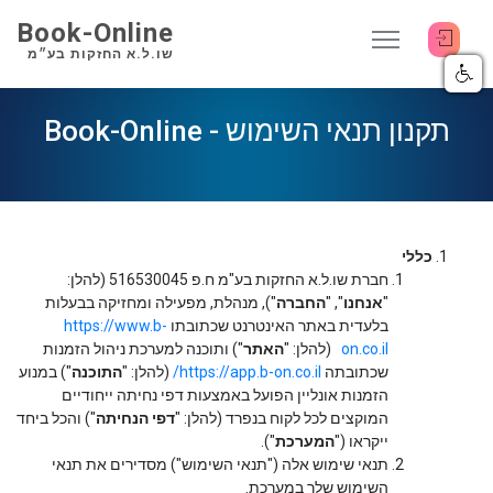
Book-Online
שו.ל.א החזקות בע״מ
תקנון תנאי השימוש - Book-Online
כללי
חברת שו.ל.א החזקות בע"מ ח.פ 516530045 (להלן:
"
אנחנו
", "
החברה
"), מנהלת, מפעילה ומחזיקה בבעלות
בלעדית באתר האינטרנט שכתובתו
https://www.b-
on.co.il
(להלן: "
האתר
") ותוכנה למערכת ניהול הזמנות
שכתובתה
https://app.b-on.co.il/
(להלן: "
התוכנה
") במנוע
הזמנות אונליין הפועל באמצעות דפי נחיתה ייחודיים
המוקצים לכל לקוח בנפרד (להלן: "
דפי הנחיתה
") והכל ביחד
ייקראו ("
המערכת
").
תנאי שימוש אלה ("תנאי השימוש") מסדירים את תנאי
השימוש שלך במערכת.