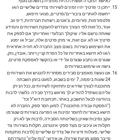
לאישור החברה ועשויה להיות מותנית בתשלום נוסף.
ייתכן כי פרטיך יהיו זמינים לשירותי צדדים שלישיים ו/או
ייחשפו לאתרים ציבוריים/פרטיים, מנועי חיפוש,
פלטפורמות, פורומים, צ'אטים, רשתות חברתיות, דיפ ווב
ועוד, כל זאת לפי הצורך והנדרש להענקת השירותים והמידע
שאתה נרשם אליו. שיקולך הבלעדי ואחריותך אם לספק את
פרטיך או לא. עם זאת, אי מתן פרטים אלה, יגביל או ימנע
את השימוש בשירות. בשום מצב החברה לא תהיה אחראית
ו/או לא תישא באחריות על כל הפרת קניין רוחני, אובדן, נזק,
שנגרם או נתבע שנגרם על ידי או בהקשר לאספקת פרטים,
גישה או שימוש בשירותים.
אנו נעשה מאמצים סבירים מסחרית להנגיש את השירותים
24 שעות ביממה, 7 ימים בשבוע, למעט בזמן השבתה
מתוכננת לצורך שדרוגים ותחזוקה לשירותים, ככל הניתן
עליהם נשתדל להודיע לך מראש בדרך סבירה כלשהי לרבות
בהודעה לבעל החשבון, באתר, תכתובת דוא"ל וכד'
("הפסקת עבודה מתוכננת"). למען הסר ספק, החברה לא
תישא באחריות לחוסר זמינות או הפרעה בשירותים שנגרמו
עקב נסיבות שאינן בשליטתה הסבירה, לרבות אך לא רק:
תקלות או עיכובים מצד ספקי אינטרנט, תקלות בשירותי צד
שלישי, פעולות זדוניות של צדדים שלישיים (לרבות מתקפות
סייבר מסוג מניעת שירות), או אירועי "כוח עליון" כהגדרתם