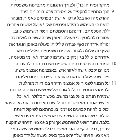
מחקר ופיתוח וכד') ולצורך התגוננות מתביעות משפטיות.
הנך מתחייב להקפיד על מסירת פרטים נכונים בעת
ההרשמה ו/או בכל עדכון או שינוי בפרטים כאמור. מובהר
בזאת כי השימוש במידע ופרטים של ו/או על אנשים אחרים
ללא הסכמתם, ידיעתם והסמכתם, ועשיית שימוש כוזב,
אסורים לחלוטין וכי פעולה באופן שכזה עשויים לעלות כדי
עוולה אזרחית ואף עבירה פלילית. פעולה באופן הנוגד את
סעיף זה עלולה לגרור הליכים משפטיים, פליליים ו/או
אזרחיים, כולל בגין נזקים שיגרמו לחברה ו/או מי מטעמה .
המנויים הפרטיים הינם אישיים ואינם ניתנים להעברה.
מנויים יקבלו גישה לאזור אישי באמצעות אמצעי גישה,
ויידרשו לפעול בהתאם להוראות שיינתנו ביחס אליהם.
על המנוי לשמור על אמצעי הזיהוי בסודיות מוחלטת
ולהימנע ממסירתם לכל גורם שלישי שאינו מורשה, לרבות
שמירת הנתונים על גבי מחשב, מכשיר סלולרי ו/או כל
מכשיר אחר המאפשר חיבור לרשת האינטרנט. אמצעי הזיהוי
יכולים להיות קבועים או זמניים, בהתאם לשיקול דעתה
הבלעדי של החברה. השימוש באמצעי הזיהוי הינו אישי
בלבד, והנך רשאי להשתמש אך ורק באמצעי הזיהוי שהוקצה
עבורך, ככל והוקצה. הנך מאשר כי כל שימוש שייעשה במי
מאמצעי הזיהוי שלך יראו בכך כאילו נעשה על ידך באופן