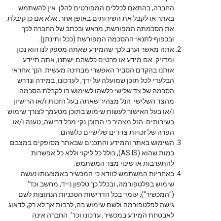
החברה, בהתאם לכללים המפורטים להלן. אין להשתמש
באתר או לקבל את השירותים באופן אחר, אלא אם כן קיבלת
את הסכמתה המפורשת, מראש ובכתב של החברה לכך
ובכפוף לתנאי ההסכמה המפורשת (ככל ותינתן).
אתה מאשר וערב לכך שהמידע שאתה מספק לנו הוא נכון
ומדויק. אם מידע או פרטים כלשהם ישתנו, אתה תיידע
אותנו בהקדם הסביר האפשרי מבחינה מעשית. הנך אחראי
הבלעדי לכל תוכן שמועלה על ידך, לעדכונו, במידה ונדרש
הסכמה של צד שלישי כלשהו לשימוש בו לקבלת הסכמה
מהצד השלישי. הנל מצהיר שאתה בעל הזכות ו/או הרישיון
ו/או בעל האישור לעשות שימוש בתוכן מטעמך לצורך שימוש
בשירותים. הנל מצהיר כי התוכן נקי מכל דרישה, טענה ו/או
הפרה של זכויות צדדים שלישיים כלשהם.
השימוש באתר והמידע והתכנים שבאתר מסופקים במצבם
כמות שהוא (AS IS), כולל כל ליקוי וללא כל אפשרות
להתערבות או שינוי מצד המשתמש.
באחריות המשתמש לוודא כי המכשיר באמצעותו נעשה
שימוש בפלטפורמה, ובכלל כך טלפון נייד, מחשב וכד'
("המכשיר"), עומד בכל הדרישות הטכניות הנחוצות לשם
גישה לפלטפורמה ולשם שימוש בה, לרבות אך לא רק, לדאוג
לאבטחת המידע במכשיר, עדכונו וכד'. החברה אינה