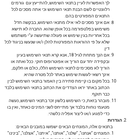
לך האפשרות לעיין בתנאי השימוש, להתייעץ עם גורמים
רלוונטיים לשם הבנת תנאי השימוש וכי אתה מסכים לכל
התנאים המפורטים בהם.
אם אינך מסכים לאי אילו מתנאי השימוש, בבקשה חדל
משימוש בפלטפורמה בכל אופן שהוא. החברה לא תישא
בכל אחריות בגין שימוש או פעולה שתיעשה ע"י משתמש
שלא על פי ההוראות המפורטות להלן ו/או שנעשו בניגוד לכל
דין.
אם הנך מתחת לגיל 18, אנא קרא תנאי השימוש בעיון
ובקפידה יחד עם הוריך או אפוטרופוס חוקי. ככל ואתה או
הוריך לא מסכימים לתנאי השימוש הללו, כולם או חלקם,
אינך רשאי לעשות שימוש באתר לכל מטרה שהיא.
בכל מקום בו קיימת סתירה בין האמור בתנאי השימוש לבין
הכתוב באתר יראו הצדדים את הכתוב בתנאי השימוש בלבד
כבר תוקף.
מובהר בזאת, כי השימוש בלשון זכר בתנאי השימוש, נעשה
מטעמי נוחות בלבד אך מתייחס לשני המינים כאחד, ואין בו
כדי לפגוע ו/או ליצור אפליה כלשהי.
הגדרות
בתנאים אלה, המונחים הבאים ישמשו במובנים הבאים:
המונחים "אנחנו", "שלנו", "אותנו", "איתנו", "אצלנו", "בינינו"