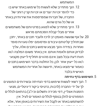
המשתמש.
הנך מתחייב שלא לעשות כל שימוש באתר שיש בו
כדי להפר זכויות יוצרים או זכויות קניין רוחני של
החברה, של חברות שמפרסמות את שירותיהן באתר
או של כל גורם שהוא.
הינך מתחייב שלא לפגוע בפרטיותם של משתמשים
אחרים מבלי קבלת הסכמתם מראש.
על אף שנעשה מאמץ רב לרכז ולעבד תכנים באתר, יתכן
שבתהליך קליטתם עיבודם ופרסומם יפלו טעויות סופר
ואחרות. במידה והנך מבצע שימוש בתכנים אלה, עליך
לבדוק אותם ולאמת אותם. אין באתר משום המלצה ו/או
חוות דעת ובכל מצב אינם מהווים תחליף לייעוץ מקצועי
ו/או כל ייעוץ אחר. לכן, כל החלטה בדבר השימוש בתכנים
כאמור שיימצאו באתר, תיעשה על אחריות המשתמש
האישית בלבד.
השימוש בדף נחיתה
הנך רשאי לעשות שימוש בדפי הנחיתה ובשירותים המוצעים
לך על ידי החברה (לרבות, כרטיסי ביקור דיגיטליים, מנועי
הזמנות אונליין, דפי מכירה ותשלום וכיו"ב) בהתאם לכללים
המפורטים להלן בנוסף לכללים האמורים לעיל. אין
להשתמש באתר או לקבל את השירותים באופן אחר, אלא