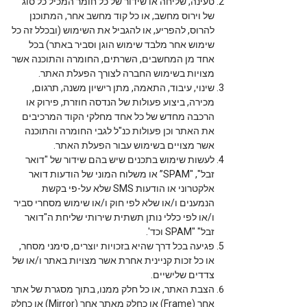
טעינה, שליחה או שידור של כל חומר המכיל כל סוג
של וירוס מחשב, או כל קוד מחשב אחר, המתוכנן
להרוס, להפריע, או להגביל את השימוש (ובכלל זה כל
שימוש אחר מלבד שימוש הוגן וסביר באתר) בכל
אחד מן המחשבים, השרתים, החומרה והתוכנה אשר
מצויות בשימוש החברה לצורך הפעלת האתר.
שינוי, עיבוד, התאמה, מתן רישיון משנה, תרגום,
מכירה, ביצוע פעולות של הנדסה חוזרת, פירוק או
הרכבה מחדש של כל אחד מחלקי הקוד המרכיבים
את האתר וכן פעולות כנ"ל לגבי החומרה והתוכנה
אשר מצויים בשימוש עבור הפעלת האתר.
לעשות שימוש בתכנים שיש בהם שידור של "דואר
זבל", "SPAM” או משלוח המוני של הודעות דואר
אלקטרוני או הודעות SMS שלא על-פי בקשת
הנמענים ו/או שלא לפי חוק ו/או שימוש מסחרי סביר
ו/או לפי כללי נותן תשתית שירותי שליחת ה"דואר
זבל" "SPAM וכד'.
פגיעה בכל דרך שהיא בזכויות יוצרים, סימני מסחר,
או כל זכות קניינית אחרת אשר מצויות באתר ו/או של
צדדים שלישיים.
הצבת האתר, או כל חלק ממנו, בתוך מסגרת של אתר
אחר (Frame) או כחלק מאתר אחר (Mirror) או כחלק