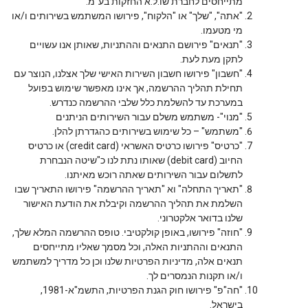
מתייחסים לחברת שו.ל.א החזקות בע"מ.
"אתה", "שלך" או "הלקוח", פירושו המשתמש בשירותים ו/או
מי מטעמו.
"תנאים" פירושם התנאים וההתניות, שאותן אנו עשויים
לתקן מעת לעת.
"חשבון" פירושו חשבון השירות האישי שלך אצלנו, הנוצר עם
תחילת תהליך ההרשמה, אך אינו מאפשר שימוש בפועל
במערכת עד להשלמת כלל שלבי ההרשמה כנדרש.
"מנוי"- משתמש משלם עבור השירותים הניתנים
"משתמש" – כל שימוש בשירותים כהגדרתן להלן.
"כרטיס" פירושו כרטיס האשראי (credit card) או כרטיס
החיוב (debit card) שאותו נתת לנו כ"שיטה הנבחרת
לתשלום עבור השירותים שאתה רוכש מאיתנו.
"תאריך התחלה" וא "תאריך ההרשמה" פירושו התאריך שבו
השלמת את תהליך ההרשמה וקיבלת את הודעת האישור
שלנו בדואר אלקטרוני.
"חוזה" פירושו, באופן קולקטיבי. טופס ההרשמה המלא שלך,
התנאים וההתניות האלה, וכל מסמך שאליו מתייחסים
תנאים אלה, מדיניות הפרטיות שלנו וכן כל מדריך למשתמש
ו/או תקנות הנמסרים לך.
"חה"פ" פירושו חוק הגנת הפרטיות, התשמ"א-1981,
בישראל.