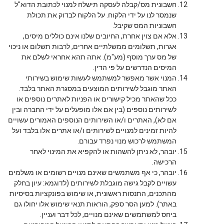
חשבונית מס/קבלה לעסקה תישלח למנוי לכתובת הדוא"ל
שנמסר לנו על ידי הלקוח. על הלקוח לבדוק את תכולת
חשבוניות המס שקיבל.
אלא אם צוין אחרת, החיובים שלנו אינם כוללים מיסים,
אגרות, תשלומים ממשלתיים אחרים, לרבות תשלום או ניכוי
של מס ערך מוסף (מע"מ). אתה תהא אחראי לשלם את
המיסים הנדרשים על פי הדין.
המנוי אשר מאפשר למשתמש לעשות שימוש בשירותי
האתר מוגבל לשירותים המוצעים במסגרת האתר בלבד.
ככל שהאתר מכיל קישורים או הפניות לאתרים נוספים או
לשירותים נוספים (בין אם אלו מופעלים על ידי החברה ובין
אם לא), האתרים ו/או השירותים הנוספים האמורים עשויים
להיות זמינים למנויים לשירותים ו/או אתרים אלו בלבד ועל
המשתמש לרכוש מנוי נפרד עבורם.
יובהר, לא ניתן להשהות או להקפיא את המינוי לאחר
הרכישה.
יובהר, כי אף משתמשים שאינם מנויים רשומים או משלמים
עשויים לקבל גישה מוגבלת לשירותים (לדוגמא: עיון בחלק
מהתכנים, התנסות ראשונית, או שימוש בפונקציות בסיסיות
באתר). למען הסר ספק, הוראות תנאי שימוש אלו יחולו גם
ביחס למשתמשים שאינם מנויים, לכל דבר ועניין.