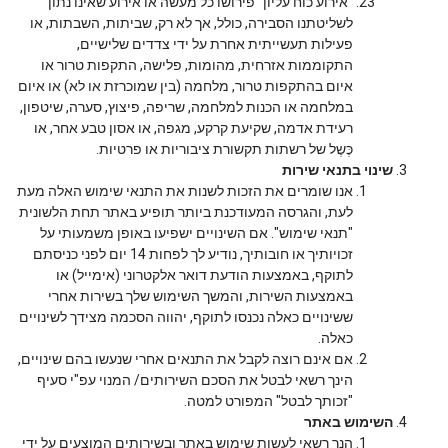
"אירוע כוח עליון" פירושו כל מעשה או אירוע שאינו נתון
לשליטתנו הסבירה, כולל, אך לא רק, שביתות, השבתות, או
פעילות תעשייתית אחרת על ידי צדדים שלישיים,
התקוממות אזרחית, מהומות, פלישה, התקפות טרור או
איום בהתקפות טרור, מלחמה (בין שמוכרזת או לא) או איום
במלחמה או הכנות למלחמה, שריפה, פיצוץ, סערה, שיטפון,
רעידת אדמה, שקיעת קרקע, מגפה, או אסון טבע אחר, או
כֶּשֶל של רשתות תקשורת ציבוריות או פרטיות.
שינוי בתנאי שירות
אנו שומרים את הזכות לשנות את התנאי שימוש האלה מעת
לעת, והגרסה המעודכנת ביותר תופיע באתר תחת הלשונית
"תנאי שימוש". אם השינויים ישפיעו באופן משמעותי על
זכויותיך או חובותיך, נודיע לך לפחות 14 יום לפני כניסתם
לתוקף, באמצעות הודעת דואר אלקטרוני (אימייל) או
באמצעות השירות, והמשך השימוש שלך בשירות אחרי
ששינויים כאלה נכנסו לתוקף, יהווה הסכמה מצידך לשינויים
כאלה.
אם אינם רוצה לקבל את התנאים אחרי שנעשו בהם שינויים,
הינך רשאי לבטל את הסכם השירותים/ המנוי עפ"י סעיף
"זכותך לבטל" המפורט למטה.
השימוש באתר
הנך רשאי לעשות שימוש באתר ובשירותים המוצעים על ידי