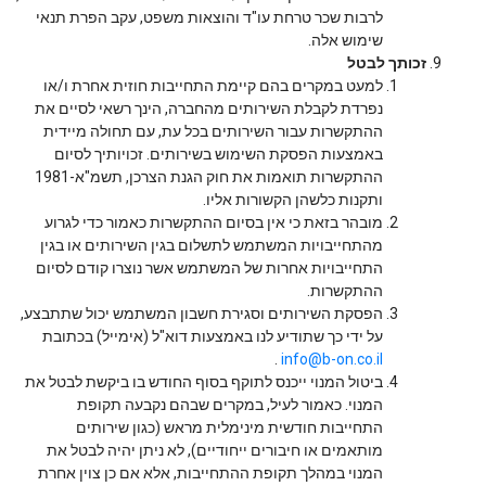
לרבות שכר טרחת עו"ד והוצאות משפט, עקב הפרת תנאי
שימוש אלה.
זכותך לבטל
למעט במקרים בהם קיימת התחייבות חוזית אחרת ו/או
נפרדת לקבלת השירותים מהחברה, הינך רשאי לסיים את
ההתקשרות עבור השירותים בכל עת, עם תחולה מיידית
באמצעות הפסקת השימוש בשירותים. זכויותיך לסיום
ההתקשרות תואמות את חוק הגנת הצרכן, תשמ"א-1981
ותקנות כלשהן הקשורות אליו.
מובהר בזאת כי אין בסיום ההתקשרות כאמור כדי לגרוע
מהתחייבויות המשתמש לתשלום בגין השירותים או בגין
התחייבויות אחרות של המשתמש אשר נוצרו קודם לסיום
ההתקשרות.
הפסקת השירותים וסגירת חשבון המשתמש יכול שתתבצע,
על ידי כך שתודיע לנו באמצעות דוא"ל (אימייל) בכתובת
.
info@b-on.co.il
ביטול המנוי ייכנס לתוקף בסוף החודש בו ביקשת לבטל את
המנוי. כאמור לעיל, במקרים שבהם נקבעה תקופת
התחייבות חודשית מינימלית מראש (כגון שירותים
מותאמים או חיבורים ייחודיים), לא ניתן יהיה לבטל את
המנוי במהלך תקופת ההתחייבות, אלא אם כן צוין אחרת