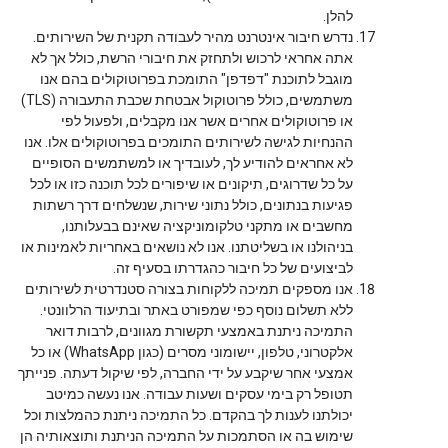
להלן.
נדרש חיבור אינטרנט מהיר לעבודה תקנית של השירותים.
אתה אחראי לרכוש ולתחזק את חיבורי הרשת, כולל אך לא
מוגבל לתוכנת "דפדפן" התומכת בפרוטוקולים בהם אנו
משתמשים, כולל פרוטוקול אבטחת שכבת התעבורה (TLS)
או פרוטוקולים אחרים אשר אנו מקבלים, ולפעול לפי
ההנחיות לגישה לשירותים התומכים בפרוטוקולים אלו. אנו
לא אחראים להודיע לך, לעובדיך או למשתמשים הסופיים
על כל שדרוגים, תיקונים או שיפורים לכל תוכנה כזו או לכל
פגיעות בנתונים, כולל נתוני שירות, שנשלחים דרך רשתות
מחשבים או מתקני טלקומוניקציה שאינם בבעלותנו,
בניהולנו או בשליטתנו. אנו לא נושאים באחריות לאמינות או
לביצועים של כל חיבור כהגדרתו בסעיף זה.
אנו מספקים תמיכה ללקוחות בצורה סטנדרטית לשירותים
ללא תשלום נוסף כפי שמפורט באתר ובתיעוד הרלוונטי.
התמיכה ניתנת באמצעי תקשורת מגוונים, לרבות דואר
אלקטרוני, טלפון, יישומוני מסרים (כגון WhatsApp) או כל
אמצעי אחר שיקבע על ידי החברה, לפי שיקול דעתה. פנייתך
תטופל רק בימי עסקים ושעות עבודה. אנו נעשה כמיטב
יכולתנו לענות לך בהקדם. כל התמיכה ניתנת כהמלצות וכל
שימוש בה או הסתמכות על התמיכה הניתנת ותוצאותיה הן