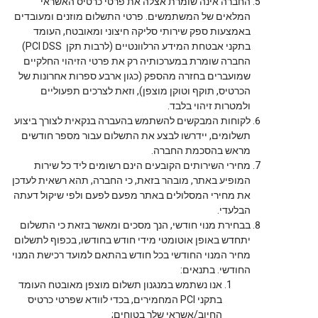
החברה אינה שומרת אצלה את פרטי כרטיס האשראי
המלאים של המשתמשים. פרטי התשלום מוזנים ומעובדים
באמצעות ספק שירותי סליקה חיצוני ומאובטח, העומד
בתקני אבטחת המידע הרלוונטיים (לרבות תקן PCI DSS)
החברה שומרת במערכותיה רק את פרטי הזיהוי החלקיים
שמועברים בחזרה מהספק (כגון ארבע ספרות אחרונות של
הכרטיס, תוקף וטוקן מוצפן), וזאת לצרכים תפעוליים
ולמטרות זיהוי בלבד.
לקוחות המבקשים להשתמש בהעברה בנקאית לצורך ביצוע
תשלומים, יידרשו לבצע את התשלום עבור מספר חודשים
מראש בהסכמת החברה.
מחירי השירותים הקובעים הינם רשומים ליד כל שירות
המופיע באתר, מובהר בזאת, כי החברה, תהא רשאית לעדכן
את מחירי המסלולים באתר מפעם לפעם ולפי שיקול דעתה
הבלעדי.
בבחירת מנוי חודשי, הנך מסכים ומאשר בזאת כי התשלום
יתחדש באופן אוטומטי מידי חודש בחודשו, בכפוף לתשלום
מחיר המנוי החודשי בכל חודש בהתאם למועד רכישת המנוי
החודשי. בתנאים:
אנו נשתמש במנגנון תשלום מוצפן מאובטח העומד
בתקני PCI המחמירים, בכדי לוודא שפרטי כרטיס
החיוב/אשראי שלך בטוחים;