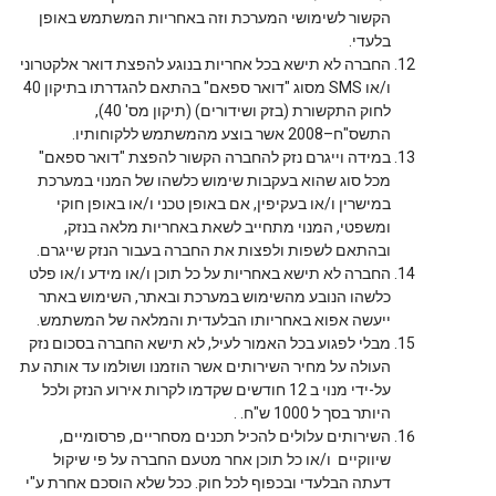
הקשור לשימושי המערכת וזה באחריות המשתמש באופן
בלעדי.
החברה לא תישא בכל אחריות בנוגע להפצת דואר אלקטרוני
ו/או SMS מסוג "דואר ספאם" בהתאם להגדרתו בתיקון 40
לחוק התקשורת (בזק ושידורים) (תיקון מס' 40),
התשס"ח–2008 אשר בוצע מהמשתמש ללקוחותיו.
במידה וייגרם נזק להחברה הקשור להפצת "דואר ספאם"
מכל סוג שהוא בעקבות שימוש כלשהו של המנוי במערכת
במישרין ו/או בעקיפין, אם באופן טכני ו/או באופן חוקי
ומשפטי, המנוי מתחייב לשאת באחריות מלאה בנזק,
ובהתאם לשפות ולפצות את החברה בעבור הנזק שייגרם.
החברה לא תישא באחריות על כל תוכן ו/או מידע ו/או פלט
כלשהו הנובע מהשימוש במערכת ובאתר, השימוש באתר
ייעשה אפוא באחריותו הבלעדית והמלאה של המשתמש.
מבלי לפגוע בכל האמור לעיל, לא תישא החברה בסכום נזק
העולה על מחיר השירותים אשר הוזמנו ושולמו עד אותה עת
על-ידי מנוי ב 12 חודשים שקדמו לקרות אירוע הנזק ולכל
היותר בסך ל 1000 ש"ח. .
השירותים עלולים להכיל תכנים מסחריים, פרסומיים,
שיווקיים ו/או כל תוכן אחר מטעם החברה על פי שיקול
דעתה הבלעדי ובכפוף לכל חוק. ככל שלא הוסכם אחרת ע"י