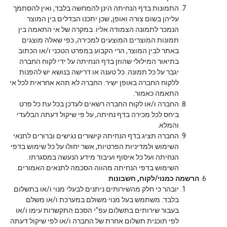
התמונות בדף הנחיתה הינן להמחשה בלבד, ואין להסתמך
עליהן בשום צורה ואופן, שכן יתכנו הבדלים בין המוצר
הנמכר לתמונה הצמודה אליו. במקרה של אי התאמה בין
תמונות המוצרים המוצעים למכירה, כפי שאלה מוצגים
באתר לבין המוצר, הרי הקבוע במפרט הטכני ו/או הכתוב
בתיאור המילולי שהוזן בדף הנחיתה על ידי לקוח החברה
יגבר על כל תמונה. כל טענה או דרישה בנושא יש להפנות
ללקוח החברה באופן ישיר. החברה לא תהא אחראית לכל אי
התאמה כאמור.
החברה ו/או לקוח החברה רשאים לעדכן בכל עת כל פרט
ביחס לכל מכירה בדף נחיתה, על פי שיקול דעתה הבלעדי
והמלא.
החברה תציג בדף הנחיתה קישורים נגישים וברורים לתנאי
השימוש ולמדיניות הפרטיות, אשר יחולו על כל שימוש בדפי
הנחיתה ועל כל איסוף ועיבוד מידע הנעשה במסגרתו.
השימוש בדפי הנחיתה מהווה הסכמה לתנאים האמורים.
הרשמה כמנוי/לקוח, חשבונות
יובהר כי חלק מהשירותים ניתנים לבעלי מנוי ו/או בתשלום
בלבד. משתמש בעל מנוי משולם במערכת ו/או משלם
בעבור שירותים בתשלום עפ"י הסכם התקשרות עימו ו/או
לפי תוכנית תשלום אחרת של החברה ו/או לפי שיקול דעתה