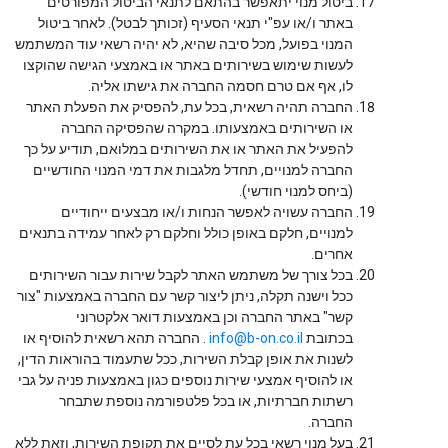
ביטול מנוי יתאפשר בהתאם לתנאי הביטול המפורטים
באתר ו/או עפ"י תנאי הסעיף (זכותך לבטל). לאחר ביטול
המנוי בפועל, מכל סיבה שהיא, לא יהיה רשאי עוד המשתמש
לעשות שימוש בשירותים באתר או באמצעי הגישה שהוקצו
לו, אף אם טרם חסמה החברה את גישתו אליה.
החברה תהיה רשאית, בכל עת, להפסיק את הפעלת האתר
או השירותים באמצעותו. במקרה שהפסיקה החברה
להפעיל את האתר או את השירותים במלואם, תודיע על כך
החברה למנויים, תחדל מלגבות את דמי המנוי החודשיים
(ביחס למנוי חודשי).
החברה עשויה לאפשר הנחות ו/או מבצעים ייחודיים
למנויים, חלקם באופן כולל וחלקם רק לאחר עמידה בתנאים
אחרים.
בכל צורך של משתמש האתר לקבל שירות עבור השירותים
ככל וישנה תקלה, ניתן ליצור קשר עם החברה באמצעות "צור
קשר" באתר החברה וכן באמצעות דואר אלקטרוני
בכתובת
info@b-on.co.il
. החברה תהא רשאית להוסיף או
לשנות את אופן קבלת השירות, ככל שתעמוד בהוראות הדין,
או להוסיף אמצעי שירות נוספים כגון באמצעות פניה על גבי
רשתות חברתיות, או בכל פלטפורמה נוספת שתבחר
החברה.
בעל מנוי רשאי בכל עת לסיים את תקופת השירות, וזאת ללא