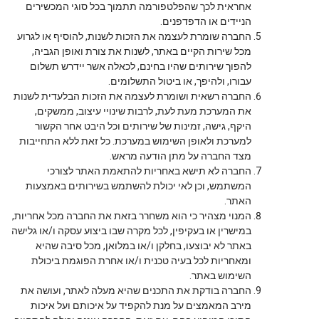
אחראית לכך שהפלטפורמה תתמוך בכל סוגי המכשירים
הניידים או הדפדפנים.
החברה שומרת לעצמה את הזכות לשנות, להוסיף או לגרוע
מכל שירות הקיים באתר, לשנות את צורת ואופן הגביה,
להפוך שירותים שהיו בחינם, לכאלה אשר יידרש תשלום
עבורו, ולהיפך, או ביטול התשלומים.
החברה רשאית ושומרת לעצמה את הזכות הבלעדית לשנות
את המערכת מעת לעת, לרבות שינויי עיצוב, ממשקים,
היקף, גישה, זמינות של שירותים וכל היבט אחר הקשור
למערכת ולאופן השימוש במערכת. כל זאת ללא התחייבות
מצד החברה על מתן הודעה מראש.
החברה לא תישא באחריות להתאמת האתר לצורכי
המשתמש, וכן לאי יכולת להשתמש בשירותים באמצעות
האתר.
המנוי מצהיר כי הוא משחרר בזאת את החברה מכל אחריות,
במישרין או בעקיפין, לכל מקרה שבו ביצוע עסקה ו/או גלישה
באתר לא יבוצעו, בחלקן ו/או במלואן, מכל סיבה שהיא
ומאחריות לכל בעיה טכנית ו/או אחרת הפוגמת ביכולת
השימוש באתר.
החברה בודקת את התכנים שהיא מעלה לאתר, ועושה את
מירב המאמצים על מנת להקפיד על איכותם ועל איכות