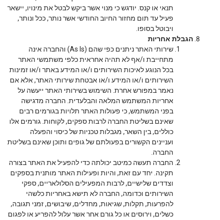
תנאי או קנס. יודגש כי מנוי אשר ביקש לבטל את מינויו, יישאר
פעיל עד תום מחזור החיוב החודשי אשר נותר, ככל ונותר,
ויבוטל בסופו.
הגבלת אחריות
שירותי האתר ניתנים כפי שהם (As Is) והחברה אינה
מתחייבת ו/אף לא תהיה אחראית כלפי משתמשי האתר
בכל הנוגע לאיכות השירותים ו/או המידע באתר ו/או זמינות
השירותים ו/או המידע ו/או אבטחת שירותי האתר, אלא אם
נאמר במפורש אחרת. השימוש בשירותי האתר ייעשה על
אחריות המשתמש המלאה והבלעדית. החברה מדגישה
בפני המשתמש, כי פעולות האתר תלויות בגורמים רבים
שאינם בשליטת החברה לרבות ספקים, לקוחות. גורמים אלו
כוללים, בין השאר, מגבלות טכניות של כיסוי והפעלה
ועניינים הקשורים בפעולתם של גופים ותוכן שאינם בשליטת
החברה.
החברה תעשה כמיטב יכולתה כדי להפעיל את האתר בצורה
תקינה. יחד עם זאת, והיות ופעילות האתר מותנית בספקים
וצדדים שלישיים, לרבות המפעילים הסלולאריים, ספקי
השירותים וכדומה, החברה לא תישא באחריות כלשהי
להפרעות, תקלות, שגיאות, מחדלים, שיבושים, זמני תגובה,
כשלים, וירוסים או כל גורם אחר אשר עלול להפריע או לפגום