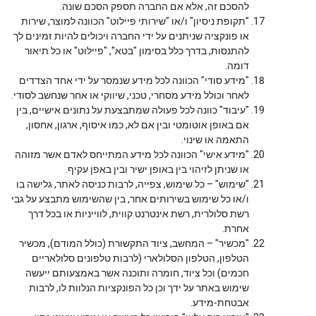
להסכם זה, אלא אם החברה תספק הסכם שונה.
"תקופת ניסיון" ו/או "שירותי פיילוט" הכוונה למוצר, שירות
או פונקציה שניתנים על ידי החברה ויכולים להיות זמינים לך
להתנסות, בדרך כלל בסימון "בטא", "פיילוט" או כל תיאור
דומה.
"מידע סודי" הכוונה לכל מידע שנמסר על ידי אחד הצדדים
לאחר וכולל מידע מסחרי, טכני, שיווקי או אחר שנחשב לסודי.
"עיבוד" כוונה לכל פעולה שמתבצעת על נתונים אישיים, בין
אם באופן אוטומטי ובין אם לא, כמו איסוף, ארגון, אחסון,
התאמה או שינוי.
"מידע אישי" הכוונה לכל מידע המתייחס לאדם אשר מזוהה
או שניתן לזיהוי בין באופן ישיר ובין באפן עקיף.
"שימוש" – כל שימוש, צפייה, לרבות כניסה לאתר, גלישה בו
ו/או כל שימוש בשירותים אחר, בין שהשימוש מתבצע על גבי
רשת סלולרית, רשת אינטרנט קווית, לווייניות או בכל דרך
אחרת.
"מכשיר" – המחשב, ציוד התקשורת (כולל המודם), מכשיר
הטלפון, הטלפון הסלולארי (לרבות טלפונים סלולאריים
חכמים) וכל ציוד, חומרה ותוכנה אשר באמצעותם ייעשה
שימוש באתר על ידך וכן כל הפונקציות הנלוות לו, לרבות
אבטחת-מידע.