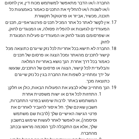
החברה ו/או הדבר מתאפשר למשתמש מכוח דין, אין לחסום
ו/או לשנות ו/או להחליף את התכנים כאמור באמצעות כל
תוכנה, מכשיר, אביזר או פרוטוקול תקשורת.
אין לקשר לאתר כל אתר המכיל תכנים פורנוגראפיים, תכנים
המעודדים לגזענות או להפליה פסולה, או המנוגדים לחוק,
או שפרסומם מנוגד לחוק או המעודדים פעילות המנוגדת
לחוק.
החברה לא תישא בכל אחריות לכל נזק שייגרם כתוצאה מכל
קישור לתכנים מהאתר ומכל הצגה או פרסום של תכנים
כאמור בכל דרך אחרת. הנך נושא באחריות המלאה
והבלעדית לכל קישור, הצגה או פרסום של התכנים, שנעשו
על ידך ומתחייב לשפות את החברה בגין כל נזק שייגרם
כתוצאה מכך.
הנך מתחייב שלא לבצע את הפעולות הבאות, כולן או חלקן:
התחזות לכל אדם או ישות משפטית אחרת
המשתמש באתר. לרבות שימוש בפרטי התחברות,
חשבון שאינם שלך. חל איסור להעביר לאחרים את
פרטי הגישה האישיים שלך (לרבות שם משתמש
וסיסמה), או לאפשר לאחר לעשות שימוש בחשבון
שלך, אלא אם התקבלה לכך הסכמה מראש ובכתב
מהחברה.