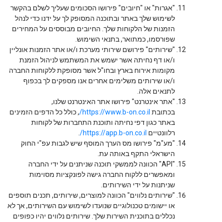
"אגרות" או "חיובים" פירושו הסכומים שעליך לשלם בהקשר
לשימוש שלך באתר ובתוכנה המסופק לך על ידנו כדי לנהל
הזמנות של הלקוחות שלך. החיובים מבוססים על המחירים
שפורסמו, כמתואר, בתנאי השימוש.
"שירותים" פירושם שירותי מערכת ו/או אתר הזמנות אונליין
ו/או דף נחיתה אשר ישמש את המשתמש לניהול הזמנת
מקומות אירוח בארץ ובחו"ל אשר מסופקת ללקוחות החברה
ו/או שירותים משלימים אחרים אנו מספקים לך בכפוף
לתנאים אלה.
"אתר אינטרנט" פירושו אתר האינטרנט שלנו,
בכתובת
https://www.b-on.co.il/
, כולל כל הדפים הזמינים
באתר כגון דפי נחיתה ותוכנת התחברות של לקוחות
רלוונטיים
https://app.b-on.co.il/
.
"מע"מ" פירושו מס הערך המוסף שיש לגבות עפ"י החוק
הישראלי התקף באותה עת.
"API" הכוונה לממשקי תוכנה שניתנים על ידי החברה
ומאפשרים ללקוח החברה גישה לפונקציות מסוימות
שניתנות על ידי השירותים.
"שירותים נלווים" הכוונה למוצרים, שירותים, תכנים תוספים
או יישומים טכנולוגיים שנועדו לשימוש עם השירותים, אך לא
נכללים בתוכנית השירות שלך. שירותים נלווים יהיו כפופים