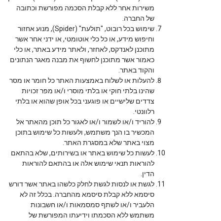
משירות אחר ללא קבלת הסכמה מפורשת וכתובה
של החברה.
שימוש בכל רובוט, "תולעת" (Spider), מנוע אחזור
וחיפוש מידע, או כל כלי אוטומטי, או ידני אחר אשר
מתוכנן לאנדקס, לאחזר, ולאתר מידע באתר, או כלי
כאמור אשר מתוכנן לחשוף את מבנה מאגר הנתונים
והקוד באתר.
להעלות או לשלוח באמצעות האתר כל חומר או מסר
שהינו בלתי חוקי או בלתי מוסרי ו/או מפר זכויות
צדדים שלישיים או פוגעני בכל אופן שהוא או בלתי
רלוונטי.
להוריד ו/או לשמור ו/או לאגור כל תוכן מהאתר אל
המכשיר בו הנך משתמש, ולעשות כל שימוש בתוכן
מצוי באתר שלא במסגרת האתר.
לעשות כל שימוש באתר או בשירותים, שלא בהתאם
להוראות תנאי שימוש אלה או בהתאם להוראות
הדין.
לגשת או לנסות לגשת לחלק כלשהו באתר אשר דורש
סיסמא ללא קבלת סיסמא מהחברה. בכלל זה לא
הלעביר ו/או לשתף סמסמאות ו/או חשבונות
משתמש ללא הסכמתו וידיעתו המפורשת של