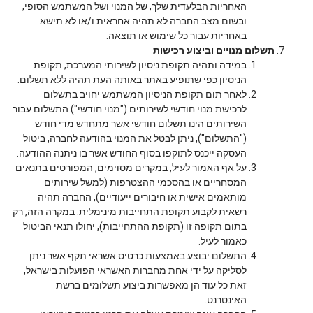
האחריות הבלעדית שלך, של המנוי ושל המשתמש הסופי,
ובשום מצב החברה לא תהיה אחראית ו/או לא תישא
באחריות עבור כל שימוש או תוצאה.
תשלום מנויים וביצוע רכישות
במידה ותהיה תקופת ניסיון לשירותי המערכת, תקופת
הניסיון כפי שתופיע באתר באותה העת תהיה ללא תשלום.
לאחר תום תקופת הניסיון המשתמש יחויב בתשלום
לרכישת מנוי חודשי לשירותים ("מנוי חודשי") התשלום עבור
השירותים הינו תשלום חודשי אשר מתחדש מדי חודש
("התשלום"), ניתן לבטל את המנוי בהודעה לחברה, ביטול
העסקה ייכנס לתוקפו בסוף החודש אשר בו ניתנה ההודעה.
על אף האמור לעיל, במקרים מסוימים, המפורטים בתנאים
המסחריים או בהסכמי ההצטרפות (למשל שירותים
מותאמים אישית או חיבורים ייעודיים), החברה תהיה
רשאית לקבוע תקופת התחייבות מינימלית. במקרה הזה, רק
בתום תקופה זו (תקופת ההתחייבות), יחולו תנאי הביטול
כאמור לעיל.
התשלום יבוצע באמצעות כרטיס אשראי תקף אשר ניתן
לסליקה על ידי אחת מחברות האשראי הפועלות בישראל,
זאת כל עוד הן מאפשרות ביצוע תשלומים ברשת
האינטרנט.