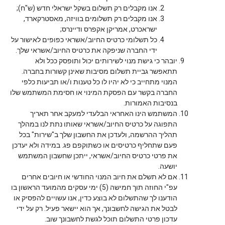
אנו מקבלים רק תשלום בשקל ישראלי חדש (ש"ח);
אנו מקבלים רק תשלומים בוויזה, מאסטרקארד,
ישראכרט, אמריקן אקפרס ודיינרס;
כל תשלומי כרטיס החיוב/אשראי כפופים לאישור על
ידי החברה שניפקה את כרטיס החיוב/אשראי שלך.
יובהר כי גישת מנוי לשירותים יכול ותופסק ככל ולא
תתאפשר גביית תשלום מסיבות שאינן קשורות בחברה.
המנוי מתחייב כי לא יהיו לו כל טענות ו/או תביעות כלפי
החברה בקשר עם הפסקת המינוי או חסימת המשתמש שלו
בנסיבות האמורות.
המשתמש הינו האחראי הבלעדי למעקב אחר תאריך
התפוגה על כרטיס החיוב/אשראי שאותו נתת לנו במהלך
תהליך ההרשמה, ולעדכן את החשבון שלך ב"שירות" בכל
פעם שתחליף כרטיסים או כשתוקפם פג. במידה ולא יעדכן
את פרטי כרטיס החיוב/אשראי, ייתכן שחשבון המשתמש
יושעה.
אם לא תשלם את חיוב המנוי החודשי או חיובים אחרים
עפ"י החוזה תוך חמישה (5) ימי עסקים מהמועד הראשון בו
הודענו לך שהתשלום לא בוצע כדין, אנו עשויים להפסיק או
לבטל את הגישה לחשבונך, אך הוא יישאר פעיל. רק על ידי
עדכון פרטי התשלום תוכל לגשת לחשבונך שוב.