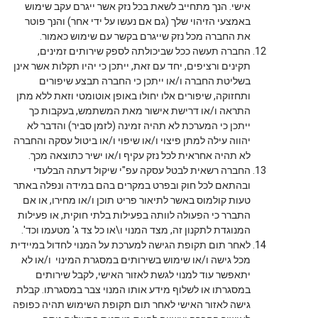
אישי. הנך מתחייב לשאת בכל נזק אשר ייגרם עקב שימוש
באמצעי הזיהוי שלך (גם אם נעשו על ידי אחר) והנך פוטר
את החברה מכל נזק שייגרם בקשר עם שימוש כאמור.
החברה תעשה ככל שביכולתה לספק שירותים זמינים,
תקינים ורציפים, יחד עם זאת, ייתכן כי יהיו תקלות אשר אינן
בשליטת החברה ו/או ייתכן כי החברה תבצע שיפורים
ותחזוקה, שיפורים אלו יחולו באופן אוטומטי וזאת ללא מתן
התראה ו/או דרישת אישור מאת המשתמש, בעקבות כך
ייתכן כי המערכת לא תהיה זמינה (לזמן סביר) והדבר לא
יהווה עילה למתן פיצוי ו/או שיפוי ו/או ביטול עסקה והחברה
לא תהיה אחראית לכל נזק עקיף ו/או ישיר כתוצאה מכך.
החברה רשאית לבטל עסקה עפ"י שיקול דעתה הבלעדי
ובהתאם לכל חוק ובפרט במקרים בהם במידה ונפלה באתר
טעות קולמוס באשר לתיאור פריט תוכן ו/או מחירו, או אם
התברר כי הפעולה לוותה בפעילות בלתי חוקית, או פעילות
המנוגדת לתקנון זה, מצד המנוי ו\או כל צד ג' מטעמו וכד'.
לאחר תום תקופת הגישה למערכת על המנוי לחדול במיידית
מכל גישה ו/או שימוש בשירותים במסגרת המינוי ו/או לא
יתאפשר עוד למנוי לגשת לאזור האישי, לקבל שירותים
במסגרתו או לשלוף מידע אותו המנוי צבר במסגרתו. קבלת
גישה לאזור האישי לאחר תום תקופת השימוש תהיה כפופה