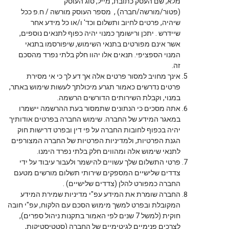
מלא, שם העסק כתובת, מייל, סוג העוסק
(פטור/מורשה/חברה) , מספר העוסק מורשה / ח.פ ככל
שיהיה, פרטים לחיוב ותשלום וכד' ו/או כל מידע אחר
שיידרש . יתכן ורישומך כמנוי יהיה כפוף לתנאים נוספים,
אשר אינם מפורטים בתנאי השימוש, שיפורסמו בתנאי
המנוי הספציפי. תנאים אלו יהוו חלק בלתי נפרד מהסכם
זה.
אינך מחויב למסור פרטים אלה אך דע לך כי אי מסירת
פרטים נדרשים כאמור תגרע מיכולתך לעשות שימוש באתר,
במנוי, וקבלת השירותים הדורשים הרשמה.
אתה מסכים כי הנתונים שתמסור בעת ההרשמה יישמרו
במאגר המידע של החברה. שימוש החברה בפרטים אודותיך
יהיה בכפוף לחובות החברה על פי דין ובפרט דרישות חוק
הגנת הפרטיות, ולמדיניות הפרטיות של החברה המצורפים
לתנאי שימוש אלה ומהווים חלק בלתי נפרד הימנו.
פרטי התשלום שלך עשויים להישמר ולעבור עיבוד על ידי
צדדים שלישיים המספקים שירותי תשלום מורשים מטעם
החברה כמפורט להלן (צדדים שלישיים) .
החברה שומרת את המידע עפ"י מדיניות שמירת המידע
המקובלת ובפרט למשך מימוש הסכם עם הלקוח, עפ"י חובה
חוקית (למשל 7 שנים לפי האמור בתקנות ניהול ספרים),
לצרכים פנימיים לגיטימיים של החברה (סטטיסטיקות,