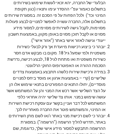
הבלעדי של החברה, יהא זכאי לעשות שימוש בשירותים
בתשלום כאמור עפ"י ההסדר עימו ותנאיו (כגון תקופת
המינוי וכד') ולכל הפחות על פי הסכם זה. במסגרת שירותים
בתשלום אלה, החברה עשויה לאפשר למנויים לבצע פעולות
מסוימות, לקבל גישה לשירותים מסוימים, למסור מידע
מסוים או לקבל תוכן מסוים באופן מקוון, באמצעות חשבון
ייעודי וגישה לאזור אישי באתר ("אזור אישי").
יובהר כי ביצוע רכישות מיועדת אך ורק לבעלי כשירות
משפטית ולמי שמעל גיל 18. מקום בו מבקש אדם חסר
כשירות משפטית ואו מתחת לגיל 18, לבצע רכישה, נדרשת
הסכמת ההורה או האפוטרופוס החוקי הרלוונטי.
במידה ורכישת שירות כלשהו תתבצע באמצעות צדדים
שלישיים (קרי – באמצעות ארגון או מוסד ביחס למנויים
מוסדיים), יחולו התנאים המפורטים בתנאי שימוש אלו הן
על הצד השלישי אשר רכש את המנוי והן על המשתמש אשר
עושה שימוש במנוי. אותו צד שלישי יהיה אחראי כלפי
המשתמש לכל דבר ועניין בקשר עם עסקת רכישת השירות
או המינוי, והמשתמש פוטר את החברה מאחריות לכך.
יובהר כי לשם רכישת מנוי באתר ו/או לשם מתן השירותים
באתר, תדרש להליך הרשמה ("הרשמה"). במסגרת
ההרשמה תתבקש למסור מידע אישי שלך, כדוגמת, שם