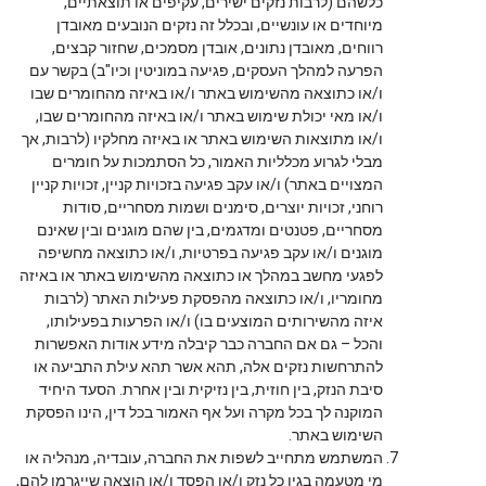
כלשהם (לרבות נזקים ישירים, עקיפים או תוצאתיים,
מיוחדים או עונשיים, ובכלל זה נזקים הנובעים מאובדן
רווחים, מאובדן נתונים, אובדן מסמכים, שחזור קבצים,
הפרעה למהלך העסקים, פגיעה במוניטין וכיו"ב) בקשר עם
ו/או כתוצאה מהשימוש באתר ו/או באיזה מהחומרים שבו
ו/או מאי יכולת שימוש באתר ו/או באיזה מהחומרים שבו,
ו/או מתוצאות השימוש באתר או באיזה מחלקיו (לרבות, אך
מבלי לגרוע מכלליות האמור, כל הסתמכות על חומרים
המצויים באתר) ו/או עקב פגיעה בזכויות קניין, זכויות קניין
רוחני, זכויות יוצרים, סימנים ושמות מסחריים, סודות
מסחריים, פטנטים ומדגמים, בין שהם מוגנים ובין שאינם
מוגנים ו/או עקב פגיעה בפרטיות, ו/או כתוצאה מחשיפה
לפגעי מחשב במהלך או כתוצאה מהשימוש באתר או באיזה
מחומריו, ו/או כתוצאה מהפסקת פעילות האתר (לרבות
איזה מהשירותים המוצעים בו) ו/או הפרעות בפעילותו,
והכל – גם אם החברה כבר קיבלה מידע אודות האפשרות
להתרחשות נזקים אלה, תהא אשר תהא עילת התביעה או
סיבת הנזק, בין חוזית, בין נזיקית ובין אחרת. הסעד היחיד
המוקנה לך בכל מקרה ועל אף האמור בכל דין, הינו הפסקת
השימוש באתר.
המשתמש מתחייב לשפות את החברה, עובדיה, מנהליה או
מי מטעמה בגין כל נזק ו/או הפסד ו/או הוצאה שייגרמו להם,